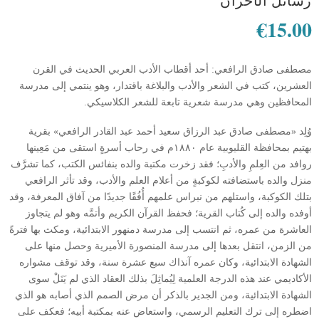
رسائل الأحزان
€
15.00
مصطفى صادق الرافعي: أحد أقطاب الأدب العربي الحديث في القرن
العشرين، كتب في الشعر والأدب والبلاغة باقتدار، وهو ينتمي إلى مدرسة
المحافظين وهي مدرسة شعرية تابعة للشعر الكلاسيكي.
وُلِد «مصطفى صادق عبد الرزاق سعيد أحمد عبد القادر الرافعي» بقرية
بهتيم بمحافظة القليوبية عام ١٨٨٠م في رحاب أسرةٍ استقى من مَعِينها
روافد من العِلمِ والأدبِ؛ فقد زخرت مكتبة والده بنفائس الكتب، كما تشرَّف
منزل والده باستضافته لكوكبةٍ من أعلام العلم والأدب، وقد تأثر الرافعي
بتلك الكوكبة، واستلهم من نبراس علمهم أُفُقًا جديدًا من آفاق المعرفة، وقد
أوفده والده إلى كُتاب القرية؛ فحفظ القرآن الكريم وأتمَّه وهو لم يتجاوز
العاشرة من عمره، ثم انتسب إلى مدرسة دمنهور الابتدائية، ومكث بها فترةً
من الزمن، انتقل بعدها إلى مدرسة المنصورة الأميرية وحصل منها على
الشهادة الابتدائية، وكان عمره آنذاك سبع عشرة سنة، وقد توقف مشواره
الأكاديمي عند هذه الدرجة العلمية لِيُماثِلَ بذلك العقاد الذي لم يَنَلْ سوى
الشهادة الابتدائية، ومن الجدير بالذكر أن مرض الصمم الذي أصابه هو الذي
اضطره إلى ترك التعليم الرسمي، واستعاض عنه بمكتبة أبيه؛ فعكف على