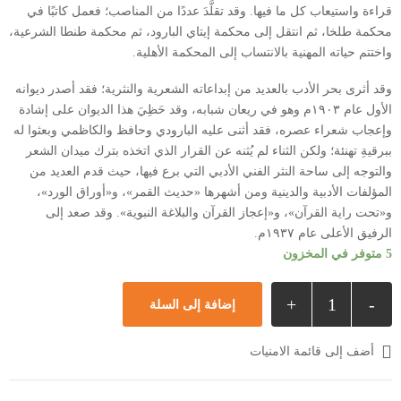
قراءة واستيعاب كل ما فيها. وقد تقلَّدَ عددًا من المناصب؛ فعمل كاتبًا في
محكمة طلخا، ثم انتقل إلى محكمة إيتاي البارود، ثم محكمة طنطا الشرعية،
واختتم حياته المهنية بالانتساب إلى المحكمة الأهلية.
وقد أثرى بحر الأدب بالعديد من إبداعاته الشعرية والنثرية؛ فقد أصدر ديوانه
الأول عام ١٩٠٣م وهو في ريعان شبابه، وقد حَظِيَ هذا الديوان على إشادة
وإعجاب شعراء عصره، فقد أثنى عليه البارودي وحافظ والكاظمي وبعثوا له
ببرقيةِ تهنئة؛ ولكن الثناء لم يُثنه عن القرار الذي اتخذه بترك ميدان الشعر
والتوجه إلى ساحة النثر الفني الأدبي التي برع فيها، حيث قدم العديد من
المؤلفات الأدبية والدينية ومن أشهرها «حديث القمر»، و«أوراق الورد»،
و«تحت راية القرآن»، و«إعجاز القرآن والبلاغة النبوية». وقد صعد إلى
الرفيق الأعلى عام ١٩٣٧م.
5 متوفر في المخزون
+
-
إضافة إلى السلة
أضف إلى قائمة الامنيات