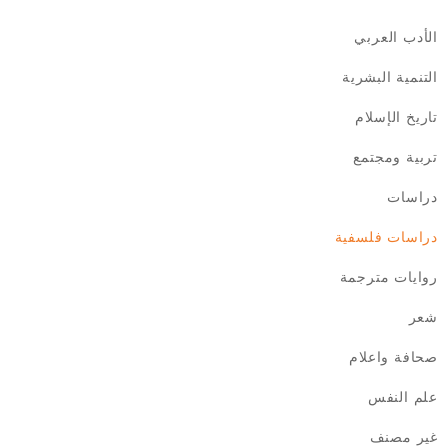
0
0
م
م
ن
ن
الأدب العربي
5
5
التنمية البشرية
تاريخ الإسلام
تربية ومجتمع
دراسات
دراسات فلسفية
روايات مترجمة
شعر
صحافة واعلام
علم النفس
غير مصنف