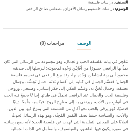
التصنيف:
دراسات فلسفية
الوسوم:
دراسات فلسفية
,
رسائل الأحزان
,
مصطفى صادق الرافعي
الوصف
مراجعات (0)
مُعْجِز في بيانه لفلسفة الحب والجمال، وهو مجموعة من الرسائل التي كان
يمدُّ بها الرافعي جسورًا من أفَانِيْنِ وَجْدِه لمحبوبته؛ ليرسلها إلى صديقه
محمود أبي رية ليشاطره وَجْده بها، وقد برع الرافعي في تقسيم فلسفة
الجمال؛ فقسَّم الجمال في كتابه إلى أقسامٍ ثلاثة: جمال تُحِسُّه، وجمال
تعشقه، وجمال تُجَنُّ به، وقسَّم الفكر: إلى فكر إنساني، وطبيعي، وروحي.
وفلسفة الحب والجمال عند الرافعي تحملُ في طياتها إبداعًا يجمعُ فيه الحب
في أثوابٍ من الأدب، ويرتقي به إلى معارِج الروح؛ فيكسبه مَلْمحًا دينيًا
قدسيًا، فهو يرقى بالحب نحو آفاقٍ من الفلسفة التي يمزجُ فيها بين الدين،
والأدب، والسياسة حينما يصف النَّفس المُحِبَّة، وهو بهذه الرسائل يُحدِثُ
انقلابًا على المعاني التقليدية التي عُهِدَت عن فلسفة الحب؛ لأنه يضع رسائله
في صورة يكون فيها العاشق، والفيلسوف، والمتأمل في الذات الجمالية.