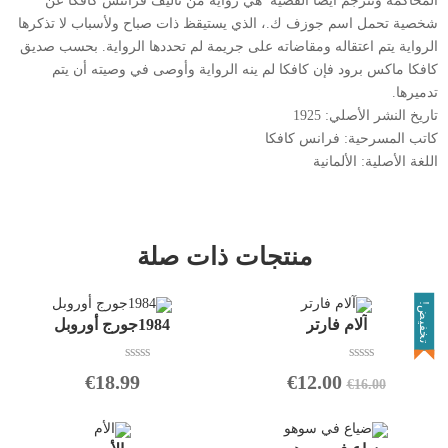
المحاكمة وتترجم أيضاً القضية ‏ هي رواية من تأليف فرانتس كافكا عن
شخصية تحمل اسم جوزف ك.، الذي يستيقظ ذات صباح ولأسباب لا تذكرها
الرواية يتم اعتقاله ومقاضاته على جريمة لم تحددها الرواية. بحسب صديق
كافكا ماكس برود فإن كافكا لم ينه الرواية وأوصى في وصيته أن يتم
تدميرها.
تاريخ النشر الأصلي:
1925
كاتب المسرحية:
فرانس كافكا
اللغة الأصلية:
الألمانية
منتجات ذات صلة
تخفيض!
آلام فارتر
1984جورج أوروبل
ت
ت
€
18.99
€
12.00
€
16.00
م
م
ا
ا
ل
ل
ت
ت
ق
ق