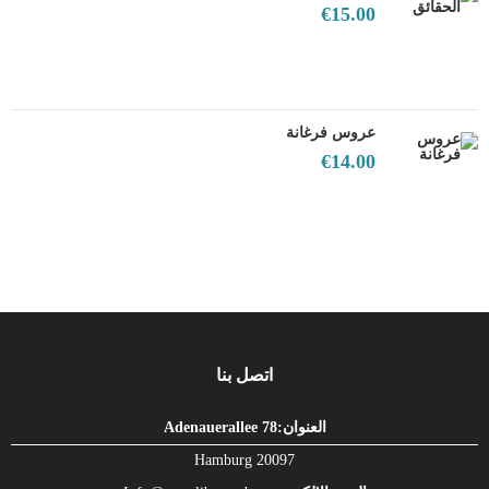
€
15.00
عروس فرغانة
€
14.00
اتصل بنا
العنوان:Adenauerallee 78
Hamburg 20097