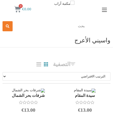
€
0.00
واسيني الأعرج
التصفية
سيدة المقام
شرفات بحر الشمال
ت
ت
€
13.00
€
13.00
م
م