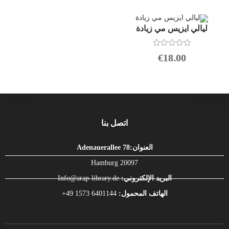
ا
ا
ل
ل
ت
ت
ق
ق
ليالي ايزيس مي زيادة
ي
ي
ي
ي
م
م
ت
0
0
€
18.00
م
م
م
ا
ن
ن
ل
5
5
ت
ق
ي
ي
م
0
اتصل بنا
م
ن
5
العنوان:Adenauerallee 78
Hamburg 20097
البريد الإلكتروني:
Info@arap-library.de
الهاتف المحمول:
6401144 1573 49+