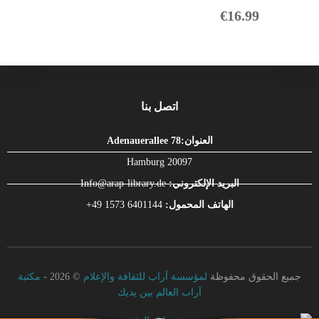
ت
€
16.99
م
ا
ل
ت
ق
ي
ي
م
0
اتصل بنا
م
ن
5
العنوان:Adenauerallee 78
Hamburg 20097
البريد الإلكتروني:
Info@arap-library.de
الهاتف المحمول:
6401144 1573 49+
جميع الحقوق محفوظة
لمؤسسة آراب للثقافة والإعلام
© 2026 -
مكتبة
آراب العالم بين يديك